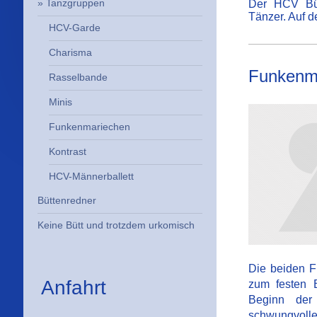
Tanzgruppen
Der HCV Bür
Tänzer. Auf d
HCV-Garde
Charisma
Funkenm
Rasselbande
Minis
Funkenmariechen
Kontrast
HCV-Männerballett
Büttenredner
Keine Bütt und trotzdem urkomisch
Die beiden 
Anfahrt
zum festen 
Beginn der
schwungvollen