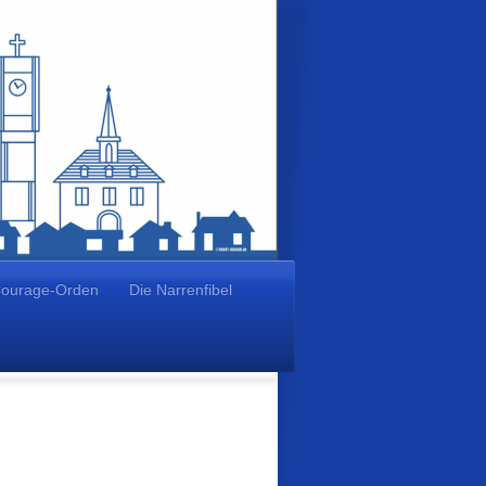
ourage-Orden
Die Narrenfibel