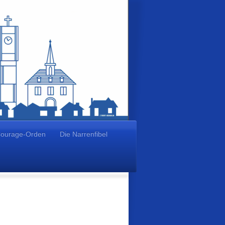
ourage-Orden
Die Narrenfibel